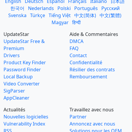
English
Deutsch
Español
Français
Italiano
日本語
한국어
Nederlands
Polski
Português
Русский
Svenska
Türkçe
Tiếng Việt
中文(简体)
中文(繁體)
Magyar
हिन्दी
UpdateStar
Aide & Commentaires
UpdateStar Free &
DMCA
Premium
FAQ
Drivers
Contact
Product Key Finder
Confidentialité
Password Finder
Résilier des contrats
Local Backup
Remboursement
Video Converter
SigParser
AppCleaner
Actualités
Travaillez avec nous
Nouvelles logicielles
Partner
Vulnerability Index
Annoncez avec nous
RSS
Solutions pour les OEM