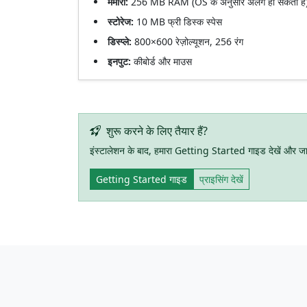
मैमोरी:
256 MB RAM (OS के अनुसार अलग हो सकता है
स्टोरेज:
10 MB फ्री डिस्क स्पेस
डिस्प्ले:
800×600 रेज़ोल्यूशन, 256 रंग
इनपुट:
कीबोर्ड और माउस
शुरू करने के लिए तैयार हैं?
इंस्टालेशन के बाद, हमारा Getting Started गाइड देखें और जाने
Getting Started गाइड
प्राइसिंग देखें