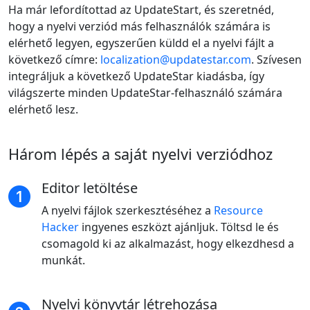
Ha már lefordítottad az UpdateStart, és szeretnéd,
hogy a nyelvi verziód más felhasználók számára is
elérhető legyen, egyszerűen küldd el a nyelvi fájlt a
következő címre:
localization@updatestar.com
. Szívesen
integráljuk a következő UpdateStar kiadásba, így
világszerte minden UpdateStar-felhasználó számára
elérhető lesz.
Három lépés a saját nyelvi verziódhoz
Editor letöltése
A nyelvi fájlok szerkesztéséhez a
Resource
Hacker
ingyenes eszközt ajánljuk. Töltsd le és
csomagold ki az alkalmazást, hogy elkezdhesd a
munkát.
Nyelvi könyvtár létrehozása