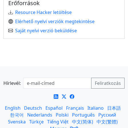
Erőforrások
Resource Hacker letöltése
Elérhető nyelvi verziók megtekintése
Saját nyelvi verzió beküldése
Hírlevél:
English
Deutsch
Español
Français
Italiano
日本語
한국어
Nederlands
Polski
Português
Русский
Svenska
Türkçe
Tiếng Việt
中文(简体)
中文(繁體)