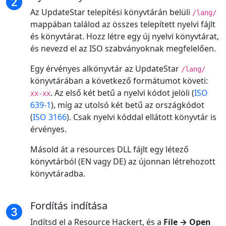
Az UpdateStar telepítési könyvtárán belüli
/lang/
mappában találod az összes telepített nyelvi fájlt
és könyvtárat. Hozz létre egy új nyelvi könyvtárat,
és nevezd el az ISO szabványoknak megfelelően.
Egy érvényes alkönyvtár az UpdateStar
/lang/
könyvtárában a következő formátumot követi:
. Az első két betű a nyelvi kódot jelöli (
ISO
xx-xx
639-1
), míg az utolsó két betű az országkódot
(
ISO 3166
). Csak nyelvi kóddal ellátott könyvtár is
érvényes.
Másold át a resources DLL fájlt egy létező
könyvtárból (EN vagy DE) az újonnan létrehozott
könyvtáradba.
Fordítás indítása
Indítsd el a Resource Hackert, és a
File → Open