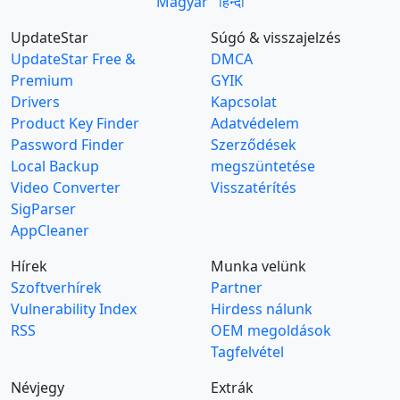
Magyar
हिन्दी
UpdateStar
Súgó & visszajelzés
UpdateStar Free &
DMCA
Premium
GYIK
Drivers
Kapcsolat
Product Key Finder
Adatvédelem
Password Finder
Szerződések
Local Backup
megszüntetése
Video Converter
Visszatérítés
SigParser
AppCleaner
Hírek
Munka velünk
Szoftverhírek
Partner
Vulnerability Index
Hirdess nálunk
RSS
OEM megoldások
Tagfelvétel
Névjegy
Extrák