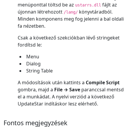
menüponttal töltsd be az
fájlt az
ustarrs.dll
újonnan létrehozott
könyvtáradból.
/lang/
Minden komponens meg fog jelenni a bal oldali
fa nézetben.
Csak a következő szekciókban lévő stringeket
fordítsd le:
Menu
Dialog
String Table
A módosítások után kattints a
Compile Script
gombra, majd a
File → Save
paranccsal mentsd
el a munkádat. A nyelvi verziód a következő
UpdateStar indításkor lesz elérhető.
Fontos megjegyzések