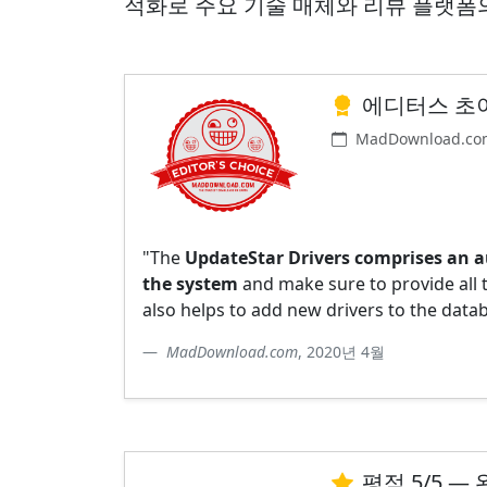
적화로 주요 기술 매체와 리뷰 플랫폼
에디터스 초이스
MadDownload.co
"The
UpdateStar Drivers comprises an a
the system
and make sure to provide all t
also helps to add new drivers to the data
MadDownload.com
, 2020년 4월
평점 5/5 