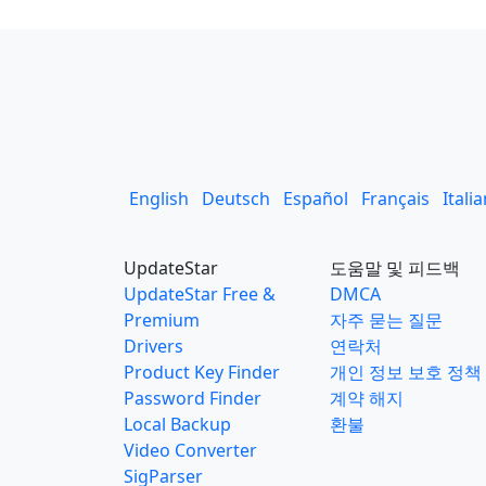
English
Deutsch
Español
Français
Itali
UpdateStar
도움말 및 피드백
UpdateStar Free &
DMCA
Premium
자주 묻는 질문
Drivers
연락처
Product Key Finder
개인 정보 보호 정책
Password Finder
계약 해지
Local Backup
환불
Video Converter
SigParser