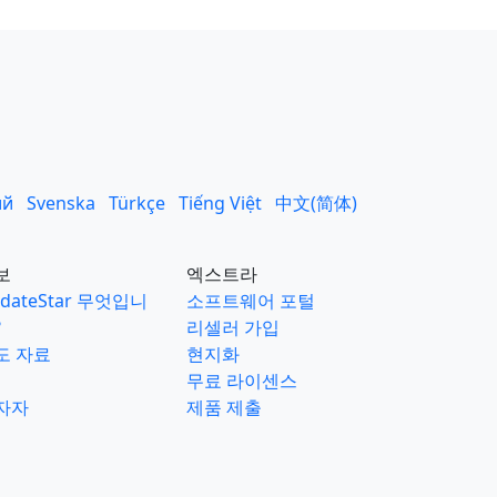
ий
Svenska
Türkçe
Tiếng Việt
中文(简体)
보
엑스트라
dateStar 무엇입니
소프트웨어 포털
?
리셀러 가입
도 자료
현지화
무료 라이센스
자자
제품 제출