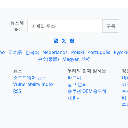
뉴스레
터:
ano
日本語
한국어
Nederlands
Polski
Português
Русск
中文(繁體)
Magyar
हिन्दी
뉴스
우리와 함께 일하는
정
소프트웨어 뉴스
파트너
Up
Vulnerability Index
광고 문의
까
RSS
솔루션 OEM을위한
보
제휴사
팀
투