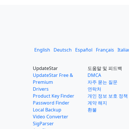
English
Deutsch
Español
Français
Itali
UpdateStar
도움말 및 피드백
UpdateStar Free &
DMCA
Premium
자주 묻는 질문
Drivers
연락처
Product Key Finder
개인 정보 보호 정책
Password Finder
계약 해지
Local Backup
환불
Video Converter
SigParser