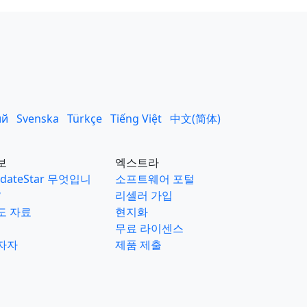
ий
Svenska
Türkçe
Tiếng Việt
中文(简体)
보
엑스트라
dateStar 무엇입니
소프트웨어 포털
?
리셀러 가입
도 자료
현지화
무료 라이센스
자자
제품 제출