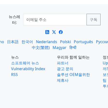
뉴스레
터:
ano
日本語
한국어
Nederlands
Polski
Português
Русск
中文(繁體)
Magyar
हिन्दी
뉴스
우리와 함께 일하는
정
소프트웨어 뉴스
파트너
Up
Vulnerability Index
광고 문의
까
RSS
솔루션 OEM을위한
보
제휴사
팀
투