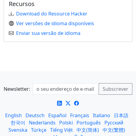
Recursos
Download do Resource Hacker
Ver versões de idioma disponíveis
Enviar sua versão de idioma
Newsletter:
English
Deutsch
Español
Français
Italiano
日本語
한국어
Nederlands
Polski
Português
Русский
Svenska
Türkçe
Tiếng Việt
中文(简体)
中文(繁體)