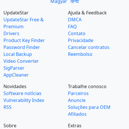
Magyar
हिन्दी
UpdateStar
Ajuda & Feedback
UpdateStar Free &
DMCA
Premium
FAQ
Drivers
Contato
Product Key Finder
Privacidade
Password Finder
Cancelar contratos
Local Backup
Reembolso
Video Converter
SigParser
AppCleaner
Novidades
Trabalhe conosco
Software notícias
Parceiros
Vulnerability Index
Anuncie
RSS
Soluções para OEM
Afiliados
Sobre
Extras