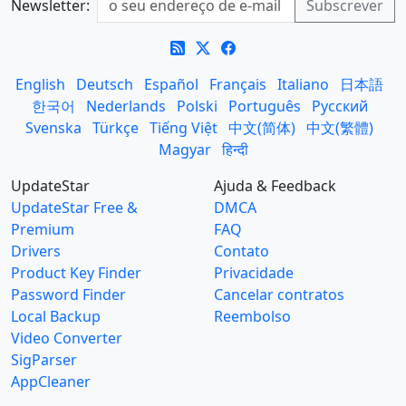
Newsletter:
English
Deutsch
Español
Français
Italiano
日本語
한국어
Nederlands
Polski
Português
Русский
Svenska
Türkçe
Tiếng Việt
中文(简体)
中文(繁體)
Magyar
हिन्दी
UpdateStar
Ajuda & Feedback
UpdateStar Free &
DMCA
Premium
FAQ
Drivers
Contato
Product Key Finder
Privacidade
Password Finder
Cancelar contratos
Local Backup
Reembolso
Video Converter
SigParser
AppCleaner