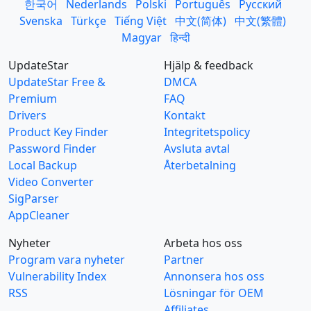
한국어
Nederlands
Polski
Português
Русский
Svenska
Türkçe
Tiếng Việt
中文(简体)
中文(繁體)
Magyar
हिन्दी
UpdateStar
Hjälp & feedback
UpdateStar Free &
DMCA
Premium
FAQ
Drivers
Kontakt
Product Key Finder
Integritetspolicy
Password Finder
Avsluta avtal
Local Backup
Återbetalning
Video Converter
SigParser
AppCleaner
Nyheter
Arbeta hos oss
Program vara nyheter
Partner
Vulnerability Index
Annonsera hos oss
RSS
Lösningar för OEM
Affiliates