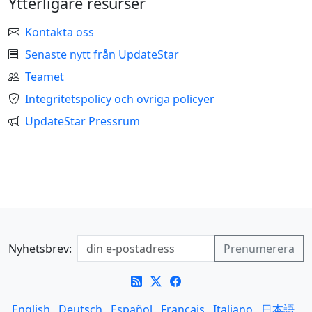
Ytterligare resurser
Kontakta oss
Senaste nytt från UpdateStar
Teamet
Integritetspolicy och övriga policyer
UpdateStar Pressrum
Nyhetsbrev:
English
Deutsch
Español
Français
Italiano
日本語