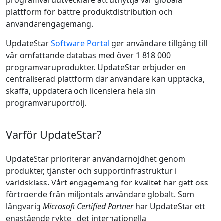
programvaruutvecklare att utnyttja vår globala
plattform för bättre produktdistribution och
användarengagemang.
UpdateStar
Software Portal
ger användare tillgång till
vår omfattande databas med över 1 818 000
programvaruprodukter. UpdateStar erbjuder en
centraliserad plattform där användare kan upptäcka,
skaffa, uppdatera och licensiera hela sin
programvaruportfölj.
Varför UpdateStar?
UpdateStar prioriterar användarnöjdhet genom
produkter, tjänster och supportinfrastruktur i
världsklass. Vårt engagemang för kvalitet har gett oss
förtroende från miljontals användare globalt. Som
långvarig
Microsoft Certified Partner
har UpdateStar ett
enastående rykte i det internationella