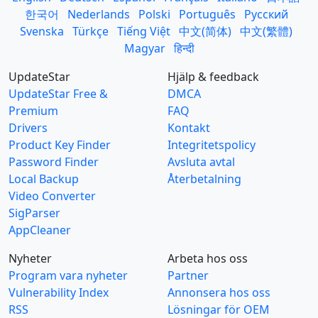
한국어
Nederlands
Polski
Português
Русский
Svenska
Türkçe
Tiếng Việt
中文(简体)
中文(繁體)
Magyar
हिन्दी
UpdateStar
Hjälp & feedback
UpdateStar Free &
DMCA
Premium
FAQ
Drivers
Kontakt
Product Key Finder
Integritetspolicy
Password Finder
Avsluta avtal
Local Backup
Återbetalning
Video Converter
SigParser
AppCleaner
Nyheter
Arbeta hos oss
Program vara nyheter
Partner
Vulnerability Index
Annonsera hos oss
RSS
Lösningar för OEM