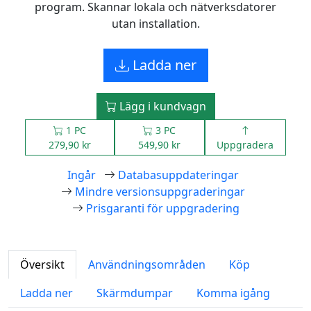
program. Skannar lokala och nätverksdatorer
utan installation.
Ladda ner
Lägg i kundvagn
1 PC
3 PC
279,90 kr
549,90 kr
Uppgradera
Ingår
Databasuppdateringar
Mindre versionsuppgraderingar
Prisgaranti för uppgradering
Översikt
Användningsområden
Köp
Ladda ner
Skärmdumpar
Komma igång