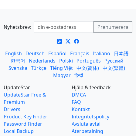
Nyhetsbrev:
English
Deutsch
Español
Français
Italiano
日本語
한국어
Nederlands
Polski
Português
Русский
Svenska
Türkçe
Tiếng Việt
中文(简体)
中文(繁體)
Magyar
हिन्दी
UpdateStar
Hjälp & feedback
UpdateStar Free &
DMCA
Premium
FAQ
Drivers
Kontakt
Product Key Finder
Integritetspolicy
Password Finder
Avsluta avtal
Local Backup
Återbetalning