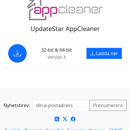
UpdateStar AppCleaner
32-bit & 64-bit
Ladda ner
Version 3
Nyhetsbrev: