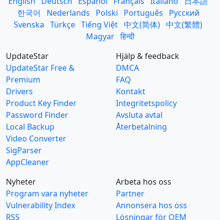
English
Deutsch
Español
Français
Italiano
日本語
한국어
Nederlands
Polski
Português
Русский
Svenska
Türkçe
Tiếng Việt
中文(简体)
中文(繁體)
Magyar
हिन्दी
UpdateStar
Hjälp & feedback
UpdateStar Free &
DMCA
Premium
FAQ
Drivers
Kontakt
Product Key Finder
Integritetspolicy
Password Finder
Avsluta avtal
Local Backup
Återbetalning
Video Converter
SigParser
AppCleaner
Nyheter
Arbeta hos oss
Program vara nyheter
Partner
Vulnerability Index
Annonsera hos oss
RSS
Lösningar för OEM