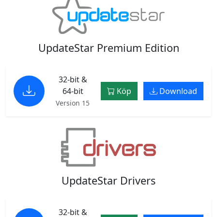
UpdateStar Premium Edition
32-bit &
64-bit
Köp
Download
Version 15
UpdateStar Drivers
32-bit &