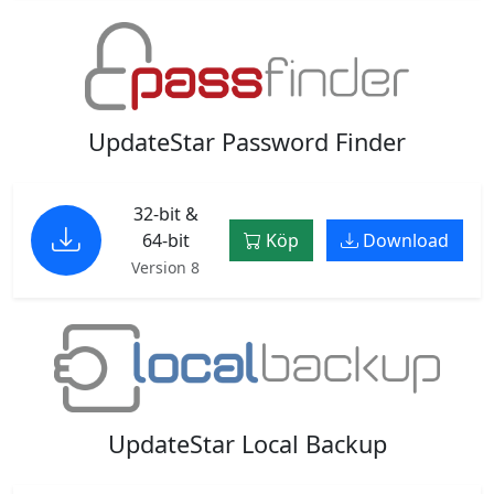
UpdateStar Password Finder
32-bit &
64-bit
Köp
Download
Version 8
UpdateStar Local Backup