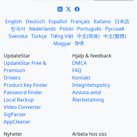
English
Deutsch
Español
Français
Italiano
日本語
한국어
Nederlands
Polski
Português
Русский
Svenska
Türkçe
Tiếng Việt
中文(简体)
中文(繁體)
Magyar
हिन्दी
UpdateStar
Hjälp & feedback
UpdateStar Free &
DMCA
Premium
FAQ
Drivers
Kontakt
Product Key Finder
Integritetspolicy
Password Finder
Avsluta avtal
Local Backup
Återbetalning
Video Converter
SigParser
AppCleaner
Nyheter
Arbeta hos oss