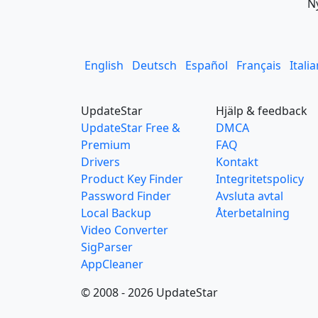
N
English
Deutsch
Español
Français
Itali
UpdateStar
Hjälp & feedback
UpdateStar Free &
DMCA
Premium
FAQ
Drivers
Kontakt
Product Key Finder
Integritetspolicy
Password Finder
Avsluta avtal
Local Backup
Återbetalning
Video Converter
SigParser
AppCleaner
© 2008 - 2026 UpdateStar