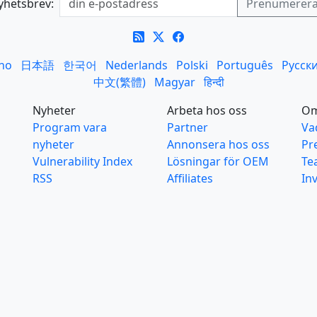
yhetsbrev:
ano
日本語
한국어
Nederlands
Polski
Português
Русск
中文(繁體)
Magyar
हिन्दी
Nyheter
Arbeta hos oss
O
Program vara
Partner
Va
nyheter
Annonsera hos oss
Pr
Vulnerability Index
Lösningar för OEM
Te
RSS
Affiliates
In