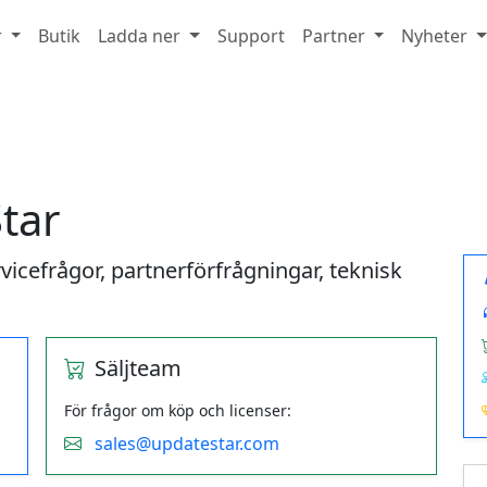
r
Butik
Ladda ner
Support
Partner
Nyheter
tar
ervicefrågor, partnerförfrågningar, teknisk
Säljteam
För frågor om köp och licenser:
sales@updatestar.com