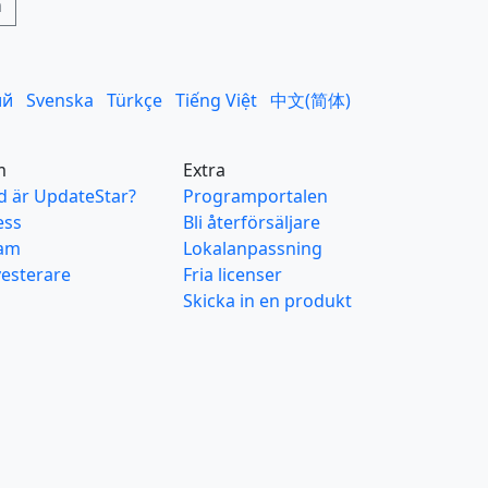
ий
Svenska
Türkçe
Tiếng Việt
中文(简体)
m
Extra
d är UpdateStar?
Programportalen
ess
Bli återförsäljare
am
Lokalanpassning
vesterare
Fria licenser
Skicka in en produkt