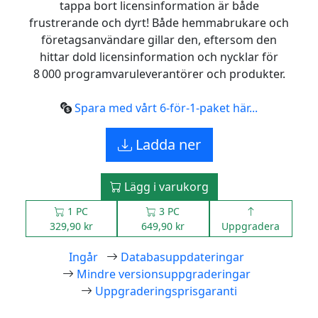
tappa bort licensinformation är både
frustrerande och dyrt! Både hemmabrukare och
företagsanvändare gillar den, eftersom den
hittar dold licensinformation och nycklar för
8 000 programvaruleverantörer och produkter.
Spara med vårt 6‑för‑1‑paket här...
Ladda ner
Lägg i varukorg
1 PC
3 PC
329,90 kr
649,90 kr
Uppgradera
Ingår
Databasuppdateringar
Mindre versionsuppgraderingar
Uppgraderingsprisgaranti