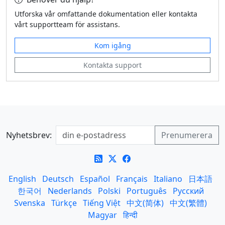
Utforska vår omfattande dokumentation eller kontakta
vårt supportteam för assistans.
Kom igång
Kontakta support
Nyhetsbrev:
English
Deutsch
Español
Français
Italiano
日本語
한국어
Nederlands
Polski
Português
Русский
Svenska
Türkçe
Tiếng Việt
中文(简体)
中文(繁體)
Magyar
हिन्दी