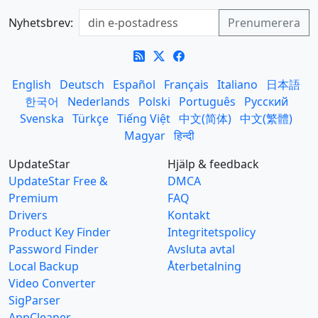
Nyhetsbrev:
English
Deutsch
Español
Français
Italiano
日本語
한국어
Nederlands
Polski
Português
Русский
Svenska
Türkçe
Tiếng Việt
中文(简体)
中文(繁體)
Magyar
हिन्दी
UpdateStar
Hjälp & feedback
UpdateStar Free &
DMCA
Premium
FAQ
Drivers
Kontakt
Product Key Finder
Integritetspolicy
Password Finder
Avsluta avtal
Local Backup
Återbetalning
Video Converter
SigParser
AppCleaner