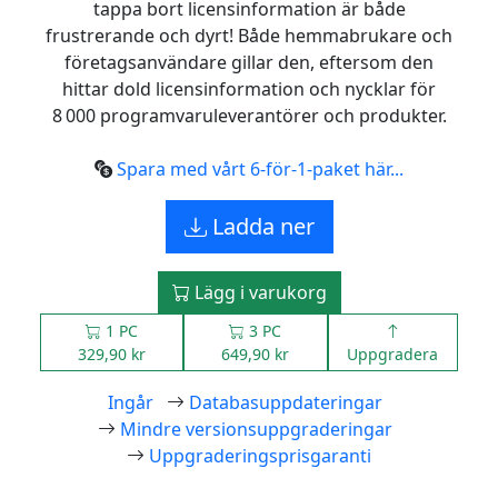
tappa bort licensinformation är både
frustrerande och dyrt! Både hemmabrukare och
företagsanvändare gillar den, eftersom den
hittar dold licensinformation och nycklar för
8 000 programvaruleverantörer och produkter.
Spara med vårt 6‑för‑1‑paket här...
Ladda ner
Lägg i varukorg
1 PC
3 PC
329,90 kr
649,90 kr
Uppgradera
Ingår
Databasuppdateringar
Mindre versionsuppgraderingar
Uppgraderingsprisgaranti