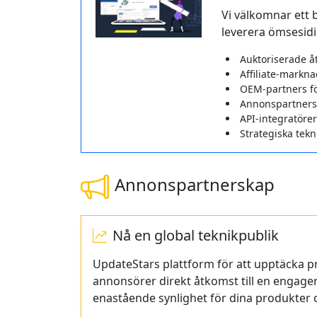
Vi välkomnar ett 
leverera ömsesidig
Auktoriserade å
Affiliate-markna
OEM-partners fö
Annons­partners 
API-integratörer
Strategiska tekn
Annons­partnerskap
Nå en global teknikpublik
UpdateStars plattform för att upptäcka 
annonsörer direkt åtkomst till en engager
enastående synlighet för dina produkter oc