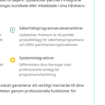
terförsäljare. UpdateStar-partners integrerar
ngar, bundlade eller inbäddade i sina hårdvaru-
Säkerhetsprogramvaru­leverantörer
ör
UpdateStar Premium är ett perfekt
de
produkttillägg för säkerhetsprogramvara
och tillför patch­hanterings­funktioner.
Systemintegratörer
tt
Differentiera dina lösningar med
professionella verktyg för
programvaruhantering.
odukt garanterar ett verkligt mervärde till dina
eten genom professionella funktioner för