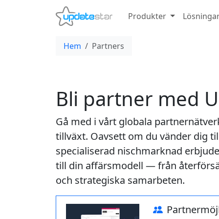
Produkter
Lösninga
Hem
Partners
Bli partner med 
Gå med i vårt globala partnernätverk
tillväxt. Oavsett om du vänder dig til
specialiserad nischmarknad erbjud
till din affärsmodell — från återförsä
och strategiska samarbeten.
Partner­möj