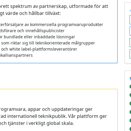
brett spektrum av partnerskap, utformade för att
t värde och hållbar tillväxt:
terförsäljare av kommersiella programvaruprodukter
dsförare och innehållspublicister
r bundlade eller inbäddade lösningar
som riktar sig till teknikorienterade målgrupper
 och white label-plattformsleverantörer
ikallians­partners
programvara, appar och uppdateringar ger
ad internationell teknikpublik. Vår plattform ger
h tjänster i verkligt global skala.