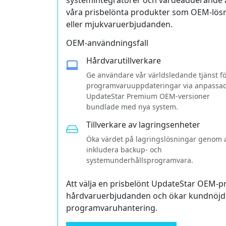
systemintegratörer och värdeadderande å
våra prisbelönta produkter som OEM-lösni
eller mjukvaruerbjudanden.
OEM-användningsfall
Hårdvarutillverkare
Ge användare vår världsledande tjänst f
programvaru­uppdateringar via anpassa
UpdateStar Premium OEM-versioner
bundlade med nya system.
Tillverkare av lagringsenheter
Öka värdet på lagringslösningar genom a
inkludera backup- och
systemunderhållsprogramvara.
Att välja en prisbelönt UpdateStar OEM-pr
hårdvaruerbjudanden och ökar kundnöjdh
programvaruhantering.