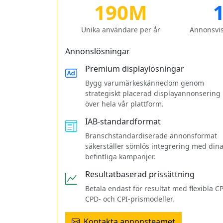
190M
Unika användare per år
Annonsvis
Annonslösningar
Premium displaylösningar
Bygg varumärkeskännedom genom
strategiskt placerad display­annonsering
över hela vår plattform.
IAB-standardformat
Branschstandardiserade annonsformat
säkerställer sömlös integrering med din
befintliga kampanjer.
Resultatbaserad prissättning
Betala endast för resultat med flexibla CP
CPD- och CPI-prismodeller.
Kontakta annons­teamet