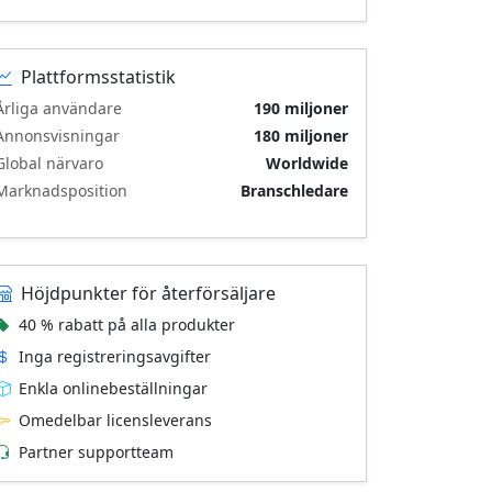
Plattformsstatistik
Årliga användare
190 miljoner
Annonsvisningar
180 miljoner
Global närvaro
Worldwide
Marknadsposition
Branschledare
Höjdpunkter för återförsäljare
40 % rabatt på alla produkter
Inga registreringsavgifter
Enkla online­beställningar
Omedelbar licensleverans
Partner supportteam