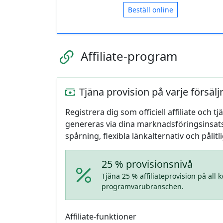
Beställ online
Affiliate-program
Tjäna provision på varje försälj
Registrera dig som officiell affiliate och 
genereras via dina marknadsföringsinsats
spårning, flexibla länk­alternativ och pålit
25 % provisionsnivå
Tjäna 25 % affiliate­provision på all
programvaru­branschen.
Affiliate-funktioner