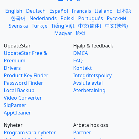
English
Deutsch
Español
Français
Italiano
日本語
한국어
Nederlands
Polski
Português
Русский
Svenska
Türkçe
Tiếng Việt
中文(简体)
中文(繁體)
Magyar
हिन्दी
UpdateStar
Hjälp & feedback
UpdateStar Free &
DMCA
Premium
FAQ
Drivers
Kontakt
Product Key Finder
Integritetspolicy
Password Finder
Avsluta avtal
Local Backup
Återbetalning
Video Converter
SigParser
AppCleaner
Nyheter
Arbeta hos oss
Program vara nyheter
Partner