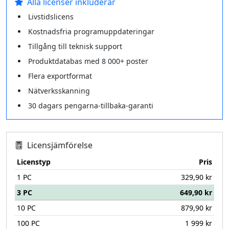
Alla licenser inkluderar
Livstidslicens
Kostnadsfria programuppdateringar
Tillgång till teknisk support
Produktdatabas med 8 000+ poster
Flera exportformat
Nätverksskanning
30 dagars pengarna‑tillbaka‑garanti
Licensjämförelse
Licenstyp
Pris
1 PC
329,90 kr
3 PC
649,90 kr
10 PC
879,90 kr
100 PC
1 999 kr