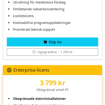
Utrullning för medelstora företag
Omfattande nätverks­inventering
Livstidslicens
Kostnadsfria programuppdateringar
Prioriterad teknisk support
Köp nu
Uppgradera – 1 299 kr
Enterprise‑licens
3 799 kr
Obegränsat antal PC
Obegränsade datorinstallationer