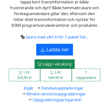
tappa bort licensinformation är både
frustrerande och dyrt! Både hemmabrukare och
företagsanvändare gillar den, eftersom den
hittar dold licensinformation och nycklar för
8 000 programvaruleverantörer och produkter.
Spara med vårt 6‑för‑1‑paket här...
Ladda ner
Lägg i varukorg
1 PC
3 PC
329,90 kr
649,90 kr
Uppgradera
Ingår
Databasuppdateringar
Mindre versionsuppgraderingar
Uppgraderingsprisgaranti