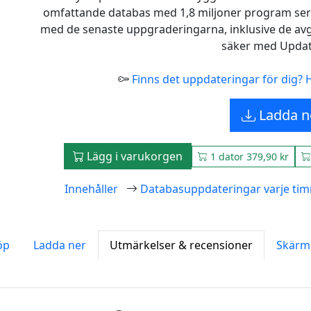
omfattande databas med 1,8 miljoner program ser ti
med de senaste uppgraderingarna, inklusive de avg
säker med Updat
Finns det uppdateringar för dig? 
Ladda n
Lägg i varukorgen
1 dator 379,90 kr
Innehåller
Databasuppdateringar varje ti
öp
Ladda ner
Utmärkelser & recensioner
Skärm