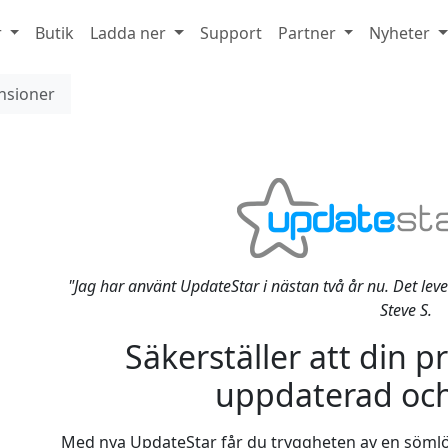
r
Butik
Ladda ner
Support
Partner
Nyheter
nsioner
"Jag har använt UpdateStar i nästan två år nu. Det le
Steve S.
Säkerställer att din 
uppdaterad och
Med nya UpdateStar får du tryggheten av en sömlö