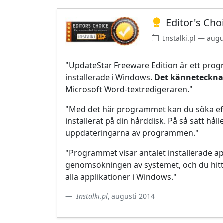
Editor's Cho
Instalki.pl — aug
"UpdateStar Freeware Edition är ett prog
installerade i Windows.
Det kännetecknas
Microsoft Word-textredigeraren."
"Med det här programmet kan du söka ef
installerat på din hårddisk. På så sätt håll
uppdateringarna av programmen."
"Programmet visar antalet installerade a
genomsökningen av systemet, och du hitta
alla applikationer i Windows."
Instalki.pl
, augusti 2014