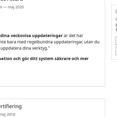
m — maj 2020
ör dina veckovisa uppdateringar
är det här
g inte bara med regelbundna uppdateringar, utan du
l uppdatera dina verktyg."
mation och gör ditt system säkrare och mer
rtifiering
maj 2016