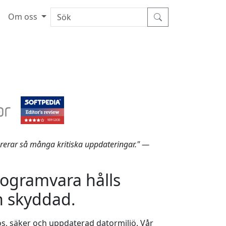
Om oss
vererar så många kritiska uppdateringar." —
programvara hålls
 skyddad.
s, säker och uppdaterad datormiljö. Vår