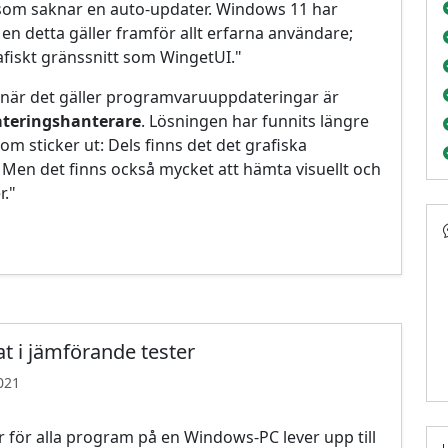
r som saknar en auto-updater. Windows 11 har
 Men detta gäller framför allt erfarna användare;
fiskt gränssnitt som WingetUI."
när det gäller programvaruuppdateringar är
ateringshanterare
. Lösningen har funnits längre
m sticker ut: Dels finns det det grafiska
 Men det finns också mycket att hämta visuellt och
r."
at i jämförande tester
021
r för alla program på en Windows‑PC lever upp till