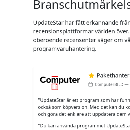
Branschutmärkels
UpdateStar har fått erkännande från
recensionsplattformar världen över
oberoende recensenter säger om vår
programvaruhantering.
Paket­hante
ComputerBILD — f
"UpdateStar är ett program som har funnit
också som köpversion. Med det kan du kon
och göra det enklare att uppdatera dem v
"Du kan använda programmet UpdateStar f