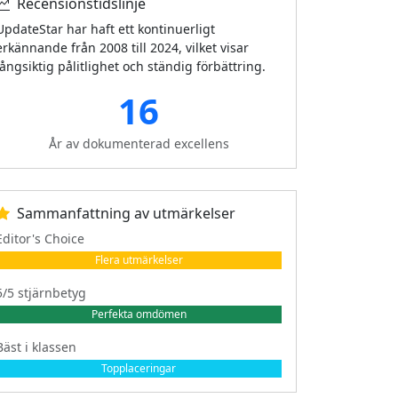
Recensionstidslinje
UpdateStar har haft ett kontinuerligt
erkännande från 2008 till 2024, vilket visar
långsiktig pålitlighet och ständig förbättring.
16
År av dokumenterad excellens
Sammanfattning av utmärkelser
Editor's Choice
Flera utmärkelser
5/5 stjärnbetyg
Perfekta omdömen
Bäst i klassen
Topplaceringar