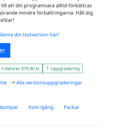
ll att din programvara alltid förbättras
örande mindre förbättringarna. Håll dig
eStar!
Hämta din testversion här!
er
3 datorer 879,90 kr
Uppgradering
mme
Alla versionsuppgraderingar
dumpar
Kom igång
Packar