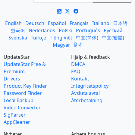
English
Deutsch
Español
Français
Italiano
日本語
한국어
Nederlands
Polski
Português
Русский
Svenska
Türkçe
Tiếng Việt
中文(简体)
中文(繁體)
Magyar
हिन्दी
UpdateStar
Hjälp & feedback
UpdateStar Free &
DMCA
Premium
FAQ
Drivers
Kontakt
Product Key Finder
Integritetspolicy
Password Finder
Avsluta avtal
Local Backup
Återbetalning
Video Converter
SigParser
AppCleaner
Nyheter
Arbeta hos oss