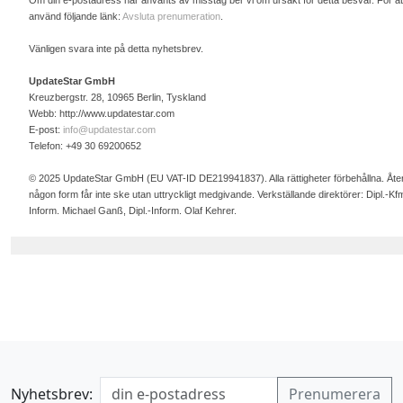
Om din e-postadress har använts av misstag ber vi om ursäkt för detta besvär. För a
använd följande länk:
Avsluta prenumeration
.
Vänligen svara inte på detta nyhetsbrev.
UpdateStar GmbH
Kreuzbergstr. 28, 10965 Berlin, Tyskland
Webb: http://www.updatestar.com
E-post:
info@updatestar.com
Telefon: +49 30 69200652
© 2025 UpdateStar GmbH (EU VAT-ID DE219941837). Alla rättigheter förbehållna. Återgi
någon form får inte ske utan uttryckligt medgivande. Verkställande direktörer: Dipl.-Kfm
Inform. Michael Ganß, Dipl.-Inform. Olaf Kehrer.
Nyhetsbrev: