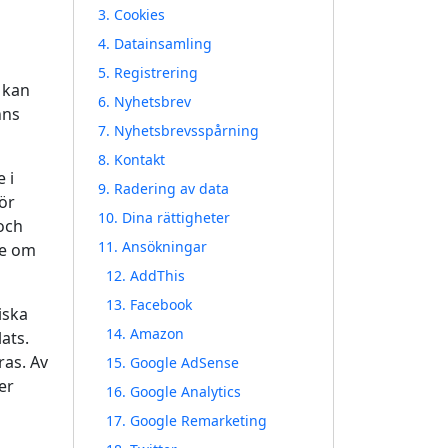
3. Cookies
4. Datainsamling
5. Registrering
 kan
6. Nyhetsbrev
nns
7. Nyhetsbrevsspårning
8. Kontakt
 i
9. Radering av data
ör
10. Dina rättigheter
och
11. Ansökningar
de om
12. AddThis
13. Facebook
iska
14. Amazon
ats.
ras. Av
15. Google AdSense
er
16. Google Analytics
17. Google Remarketing