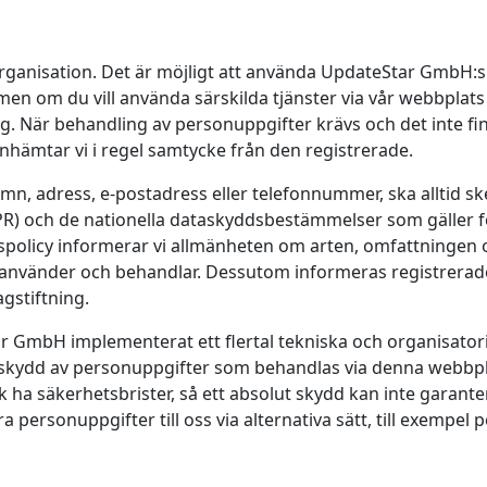
r organisation. Det är möjligt att använda UpdateStar GmbH:s
en om du vill använda särskilda tjänster via vår webbplats
g. När behandling av personuppgifter krävs och det inte fi
nhämtar vi i regel samtycke från den registrerade.
, adress, e-postadress eller telefonnummer, ska alltid ske
) och de nationella dataskyddsbestämmelser som gäller f
olicy informerar vi allmänheten om arten, omfattningen 
, använder och behandlar. Dessutom informeras registrera
agstiftning.
 GmbH implementerat ett flertal tekniska och organisator
de skydd av personuppgifter som behandlas via denna webbpl
ha säkerhetsbrister, så ett absolut skydd kan inte garante
a personuppgifter till oss via alternativa sätt, till exempel p