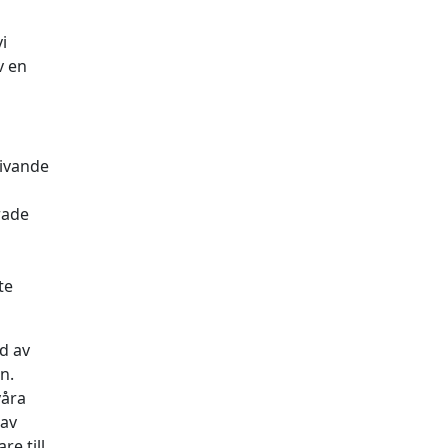
i
v en
givande
rade
te
d av
n.
våra
 av
e till