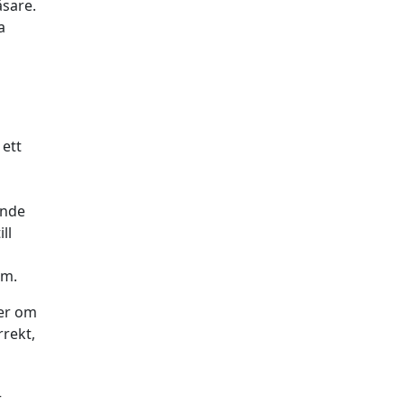
äsare.
a
 ett
ande
ll
em.
ser om
rrekt,
r