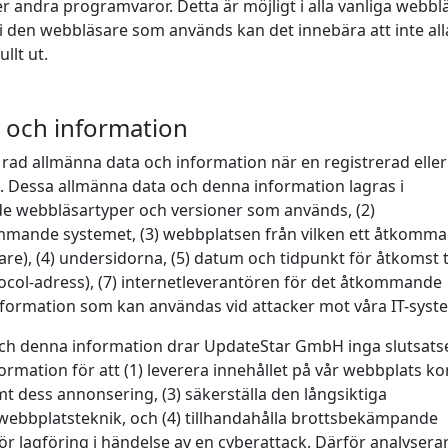
r andra programvaror. Detta är möjligt i alla vanliga webbl
 i den webbläsare som används kan det innebära att inte all
llt ut.
a och information
ad allmänna data och information när en registrerad eller
 Dessa allmänna data och denna information lagras i
 de webbläsartyper och versioner som används, (2)
mmande systemet, (3) webbplatsen från vilken ett åtkomm
re), (4) undersidorna, (5) datum och tidpunkt för åtkomst ti
tocol-adress), (7) internetleverantören för det åtkommande
nformation som kan användas vid attacker mot våra IT-syst
och denna information drar UpdateStar GmbH inga slutsat
rmation för att (1) leverera innehållet på vår webbplats ko
t dess annonsering, (3) säkerställa den långsiktiga
webbplatsteknik, och (4) tillhandahålla brottsbekämpande
 lagföring i händelse av en cyberattack. Därför analysera