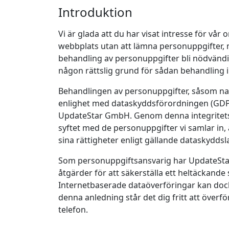
Introduktion
Vi är glada att du har visat intresse för vå
webbplats utan att lämna personuppgifter, m
behandling av personuppgifter bli nödvändi
någon rättslig grund för sådan behandling i
Behandlingen av personuppgifter, såsom namn
enlighet med dataskyddsförordningen (GDPR
UpdateStar GmbH. Genom denna integritetsp
syftet med de personuppgifter vi samlar in
sina rättigheter enligt gällande dataskyddsl
Som personuppgiftsansvarig har UpdateStar
åtgärder för att säkerställa ett heltäckan
Internetbaserade dataöverföringar kan dock 
denna anledning står det dig fritt att överför
telefon.