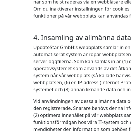
när som helst raderas via en webbläsare elle
Om du inaktiverar inställningen för cookies
funktioner på vår webbplats kan användas fu
4. Insamling av allmänna dat
UpdateStar GmbH:s webbplats samlar in en r
automatiserat system anropar webbplatsen.
serverloggfilerna. Som kan samlas in är (1)
operativsystemet som används av det åtko
system når vår webbplats (så kallade hänvisa
webbplatsen, (6) en IP-adress (Internet Pro
systemet och (8) annan liknande data och i
Vid användningen av dessa allmänna data 
den registrerade. Snarare behövs denna info
(2) optimera innehållet på vår webbplats sam
funktionsförmågan hos våra IT-system och 
myndigheter den information som behövs för