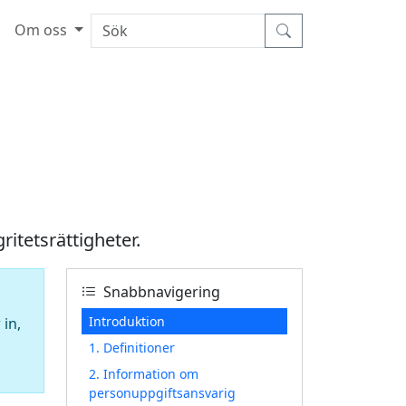
Om oss
itetsrättigheter.
Snabbnavigering
Introduktion
 in,
1. Definitioner
2. Information om
personuppgiftsansvarig