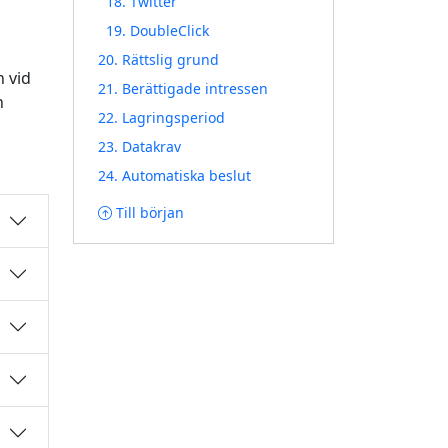
18. Twitter
19. DoubleClick
20. Rättslig grund
 vid
21. Berättigade intressen
h
22. Lagringsperiod
23. Datakrav
24. Automatiska beslut
Till början