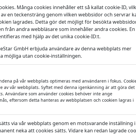
ies. Många cookies innehåller ett så kallat cookie-ID, vilk
år av en teckensträng genom vilken webbsidor och servrar k
ookien lagrades. Detta gör det möjligt för besökta webbsido
aren från andra webbläsare som innehåller andra cookies. En
tifieras med hjälp av det unika cookie-ID:t.
eStar GmbH erbjuda användare av denna webbplats mer
a möjliga utan cookie-inställningen.
ndena på vår webbplats optimeras med användaren i fokus. Cooki
re av vår webbplats. Syftet med denna igenkänning är att göra det
ats. Användare som använder cookies behöver inte ange
ås, eftersom detta hanteras av webbplatsen och cookien lagras i
sätts via vår webbplats genom en motsvarande inställning 
ent neka att cookies sätts. Vidare kan redan lagrade coo