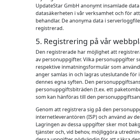
UpdateStar GmbH anonymt insamlade data och
datasäkerheten i vår verksamhet och för att
behandlar. De anonyma data i serverloggfil
registrerad.
5. Registrering på vår webbpl
Den registrerade har möjlighet att registr
av personuppgifter. Vilka personuppgifter 
respektive inmatningsformulär som används
anger samlas in och lagras uteslutande för
dennes egna syften. Den personuppgiftsansva
personuppgiftsbiträden (t.ex. ett paketomb
som kan hänföras till den personuppgiftsan
Genom att registrera sig på den personuppgi
internetleverantören (ISP) och använd av de
Lagringen av dessa uppgifter sker mot bakgr
tjänster och, vid behov, möjliggöra utredni
dessa uppgifter nödvändig för att säkra den