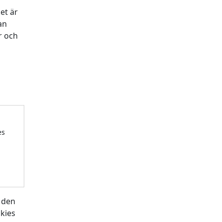
et är
an
r och
es
i den
kies