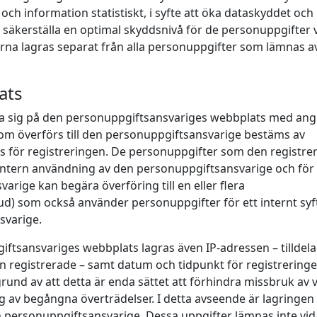
 information statistiskt, i syfte att öka dataskyddet och
 säkerställa en optimal skyddsnivå för de personuppgifter v
erna lagras separat från alla personuppgifter som lämnas a
ats
era sig på den personuppgiftsansvariges webbplats med an
som överförs till den personuppgiftsansvarige bestäms av
 för registreringen. De personuppgifter som den registre
 intern användning av den personuppgiftsansvarige och för
rige kan begära överföring till en eller flera
ud) som också använder personuppgifter för ett internt syf
svarige.
ftsansvariges webbplats lagras även IP-adressen – tilldela
n registrerade – samt datum och tidpunkt för registreringe
und av att detta är enda sättet att förhindra missbruk av 
ng av begångna överträdelser. I detta avseende är lagringen
 personuppgiftsansvarige. Dessa uppgifter lämnas inte vidar