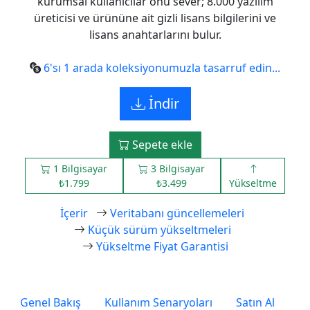
kurumsal kullanıcılar onu sever; 8.000 yazılım
üreticisi ve ürününe ait gizli lisans bilgilerini ve
lisans anahtarlarını bulur.
6'sı 1 arada koleksiyonumuzla tasarruf edin...
İndir
Sepete ekle
1 Bilgisayar
3 Bilgisayar
₺1.799
₺3.499
Yükseltme
İçerir
Veritabanı güncellemeleri
Küçük sürüm yükseltmeleri
Yükseltme Fiyat Garantisi
Genel Bakış
Kullanım Senaryoları
Satın Al