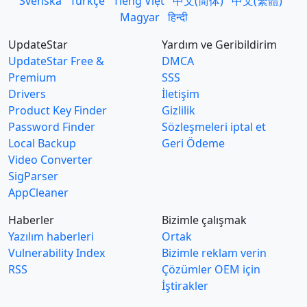
Svenska
Türkçe
Tiếng Việt
中文(简体)
中文(繁體)
Magyar
हिन्दी
UpdateStar
Yardım ve Geribildirim
UpdateStar Free &
DMCA
Premium
SSS
Drivers
İletişim
Product Key Finder
Gizlilik
Password Finder
Sözleşmeleri iptal et
Local Backup
Geri Ödeme
Video Converter
SigParser
AppCleaner
Haberler
Bizimle çalışmak
Yazılım haberleri
Ortak
Vulnerability Index
Bizimle reklam verin
RSS
Çözümler OEM için
İştirakler