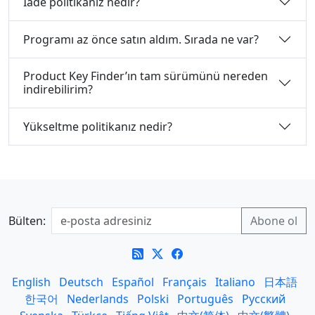
İade politikanız nedir?
Programı az önce satın aldım. Sırada ne var?
Product Key Finder’ın tam sürümünü nereden
indirebilirim?
Yükseltme politikanız nedir?
Bülten:
English
Deutsch
Español
Français
Italiano
日本語
한국어
Nederlands
Polski
Português
Русский