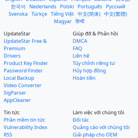
한국어
Nederlands
Polski
Português
Русский
Svenska
Türkçe
Tiếng Việt
中文(简体)
中文(繁體)
Magyar
हिन्दी
UpdateStar
Giúp đỡ & Phản hồi
UpdateStar Free &
DMCA
Premium
FAQ
Drivers
Liên hệ
Product Key Finder
Tùy chỉnh riêng tư
Password Finder
Hủy hợp đồng
Local Backup
Hoàn tiền
Video Converter
SigParser
AppCleaner
Tin tức
Làm việc với chúng tôi
Phần mềm tin tức
Đối tác
Vulnerability Index
Quảng cáo với chúng tôi
RSS
Giải pháp cho OEM