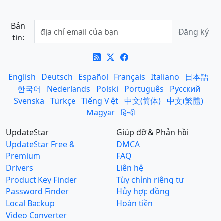
Bản
tin:
English
Deutsch
Español
Français
Italiano
日本語
한국어
Nederlands
Polski
Português
Русский
Svenska
Türkçe
Tiếng Việt
中文(简体)
中文(繁體)
Magyar
हिन्दी
UpdateStar
Giúp đỡ & Phản hồi
UpdateStar Free &
DMCA
Premium
FAQ
Drivers
Liên hệ
Product Key Finder
Tùy chỉnh riêng tư
Password Finder
Hủy hợp đồng
Local Backup
Hoàn tiền
Video Converter