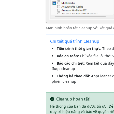
Màn hình hoàn tất cleanup với kết quả 
Chi tiết quá trình Cleanup
Tiến trình thời gian thực:
Theo dõ
Xóa an toàn:
Chỉ xóa file lỗi thờ
Báo cáo chi tiết:
Xem kết quả đầy 
được cleanup
Thống kê theo dõi:
AppCleaner gh
phiên cleanup
Cleanup hoàn tất!
Hệ thống của bạn đã được tối ưu. Để 
duy trì hiệu năng và bảo vệ quyền ri