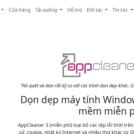
Cửa hàng
Tải xuống
Hỗ trợ
Đối tác
Tin tức
"Nó quét và dọn rất kỹ so với các trình dọn dẹp khác. G
Dọn dẹp máy tính Window
mềm miễn p
AppCleaner 3 (miễn phí) loại bỏ các tệp lỗi thời trê
sử, cookie, nhật ký Internet và nhiều thứ khác từ