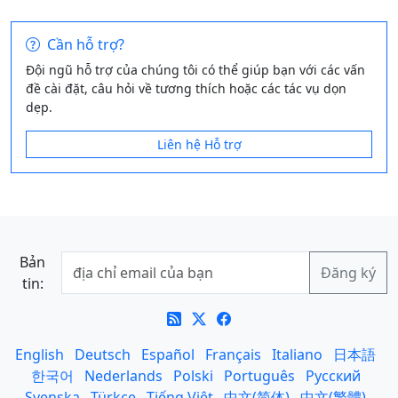
Cần hỗ trợ?
Đội ngũ hỗ trợ của chúng tôi có thể giúp bạn với các vấn
đề cài đặt, câu hỏi về tương thích hoặc các tác vụ dọn
dẹp.
Liên hệ Hỗ trợ
Bản
tin:
English
Deutsch
Español
Français
Italiano
日本語
한국어
Nederlands
Polski
Português
Русский
Svenska
Türkçe
Tiếng Việt
中文(简体)
中文(繁體)