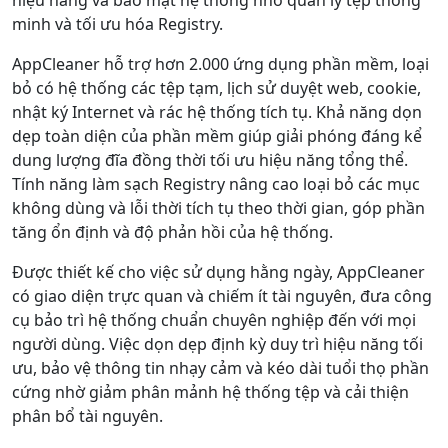
hiệu năng và bảo mật hệ thống nhờ quản lý tệp thông
minh và tối ưu hóa Registry.
AppCleaner hỗ trợ hơn 2.000 ứng dụng phần mềm, loại
bỏ có hệ thống các tệp tạm, lịch sử duyệt web, cookie,
nhật ký Internet và rác hệ thống tích tụ. Khả năng dọn
dẹp toàn diện của phần mềm giúp giải phóng đáng kể
dung lượng đĩa đồng thời tối ưu hiệu năng tổng thể.
Tính năng làm sạch Registry nâng cao loại bỏ các mục
không dùng và lỗi thời tích tụ theo thời gian, góp phần
tăng ổn định và độ phản hồi của hệ thống.
Được thiết kế cho việc sử dụng hằng ngày, AppCleaner
có giao diện trực quan và chiếm ít tài nguyên, đưa công
cụ bảo trì hệ thống chuẩn chuyên nghiệp đến với mọi
người dùng. Việc dọn dẹp định kỳ duy trì hiệu năng tối
ưu, bảo vệ thông tin nhạy cảm và kéo dài tuổi thọ phần
cứng nhờ giảm phân mảnh hệ thống tệp và cải thiện
phân bổ tài nguyên.