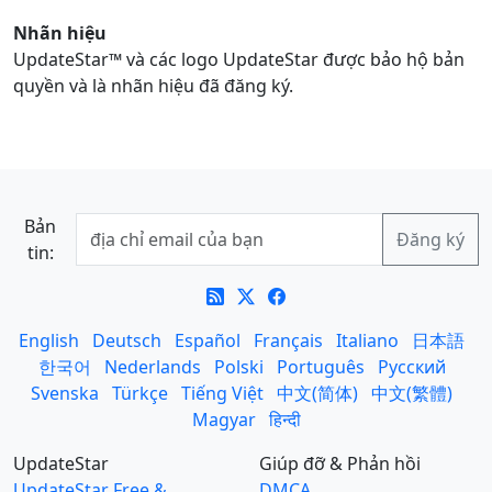
Nhãn hiệu
UpdateStar™ và các logo UpdateStar được bảo hộ bản
quyền và là nhãn hiệu đã đăng ký.
Bản
tin:
English
Deutsch
Español
Français
Italiano
日本語
한국어
Nederlands
Polski
Português
Русский
Svenska
Türkçe
Tiếng Việt
中文(简体)
中文(繁體)
Magyar
हिन्दी
UpdateStar
Giúp đỡ & Phản hồi
UpdateStar Free &
DMCA