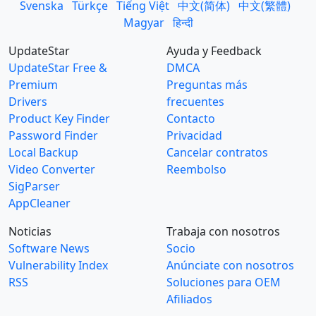
Svenska
Türkçe
Tiếng Việt
中文(简体)
中文(繁體)
Magyar
हिन्दी
UpdateStar
Ayuda y Feedback
UpdateStar Free &
DMCA
Premium
Preguntas más
Drivers
frecuentes
Product Key Finder
Contacto
Password Finder
Privacidad
Local Backup
Cancelar contratos
Video Converter
Reembolso
SigParser
AppCleaner
Noticias
Trabaja con nosotros
Software News
Socio
Vulnerability Index
Anúnciate con nosotros
RSS
Soluciones para OEM
Afiliados