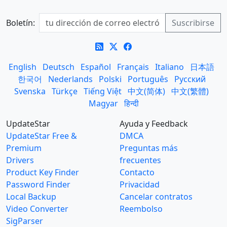
Boletín:
English
Deutsch
Español
Français
Italiano
日本語
한국어
Nederlands
Polski
Português
Русский
Svenska
Türkçe
Tiếng Việt
中文(简体)
中文(繁體)
Magyar
हिन्दी
UpdateStar
Ayuda y Feedback
UpdateStar Free &
DMCA
Premium
Preguntas más
Drivers
frecuentes
Product Key Finder
Contacto
Password Finder
Privacidad
Local Backup
Cancelar contratos
Video Converter
Reembolso
SigParser