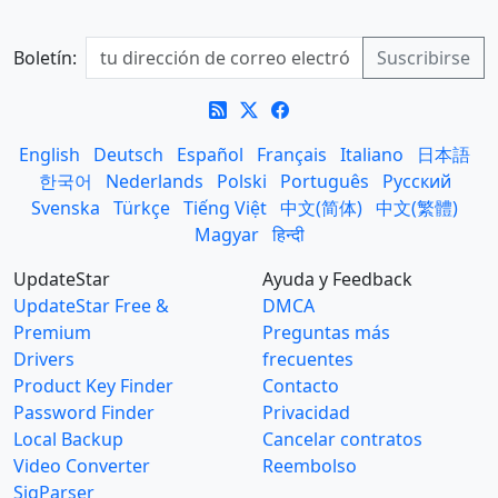
Boletín:
English
Deutsch
Español
Français
Italiano
日本語
한국어
Nederlands
Polski
Português
Русский
Svenska
Türkçe
Tiếng Việt
中文(简体)
中文(繁體)
Magyar
हिन्दी
UpdateStar
Ayuda y Feedback
UpdateStar Free &
DMCA
Premium
Preguntas más
Drivers
frecuentes
Product Key Finder
Contacto
Password Finder
Privacidad
Local Backup
Cancelar contratos
Video Converter
Reembolso
SigParser