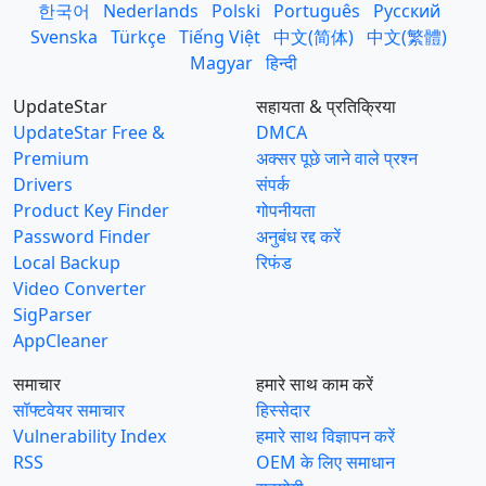
한국어
Nederlands
Polski
Português
Русский
Svenska
Türkçe
Tiếng Việt
中文(简体)
中文(繁體)
Magyar
हिन्दी
UpdateStar
सहायता & प्रतिक्रिया
UpdateStar Free &
DMCA
Premium
अक्सर पूछे जाने वाले प्रश्न
Drivers
संपर्क
Product Key Finder
गोपनीयता
Password Finder
अनुबंध रद्द करें
Local Backup
रिफंड
Video Converter
SigParser
AppCleaner
समाचार
हमारे साथ काम करें
सॉफ्टवेयर समाचार
हिस्सेदार
Vulnerability Index
हमारे साथ विज्ञापन करें
RSS
OEM के लिए समाधान