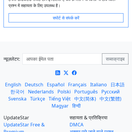
प्रश्न में सहायता के लिए उपलब्ध है।
सपोर्ट से संपर्क करें
न्यूज़लेटर:
English
Deutsch
Español
Français
Italiano
日本語
한국어
Nederlands
Polski
Português
Русский
Svenska
Türkçe
Tiếng Việt
中文(简体)
中文(繁體)
Magyar
हिन्दी
UpdateStar
सहायता & प्रतिक्रिया
UpdateStar Free &
DMCA
Premium
अक्सर पूछे जाने वाले प्रश्न