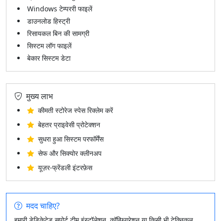
Windows टेम्पररी फाइलें
डाउनलोड हिस्ट्री
रिसायकल बिन की सामग्री
सिस्टम लॉग फाइलें
बेकार सिस्टम डेटा
मुख्य लाभ
कीमती स्टोरेज स्पेस रिक्लेम करें
बेहतर प्राइवेसी प्रोटेक्शन
सुधरा हुआ सिस्टम परफॉर्मेंस
सेफ और सिक्योर क्लीनअप
यूज़र-फ्रेंडली इंटरफ़ेस
मदद चाहिए?
हमारी डेडिकेटेड सपोर्ट टीम इंस्टॉलेशन, कॉन्फ़िगरेशन या किसी भी टेक्निकल