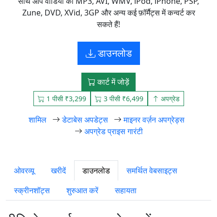
साथ आप वीडियो को MP3, AVI, WMV, iPod, iPhone, PSP,
Zune, DVD, XVid, 3GP और अन्य कई फ़ॉर्मैट्स में कन्वर्ट कर
सकते हैं!
डाउनलोड
कार्ट में जोड़ें
1 पीसी ₹3,299
3 पीसी ₹6,499
अपग्रेड
शामिल
डेटाबेस अपडेट्स
माइनर वर्ज़न अपग्रेड्स
अपग्रेड प्राइस गारंटी
ओवरव्यू
खरीदें
डाउनलोड
समर्थित वेबसाइट्स
स्क्रीनशॉट्स
शुरुआत करें
सहायता