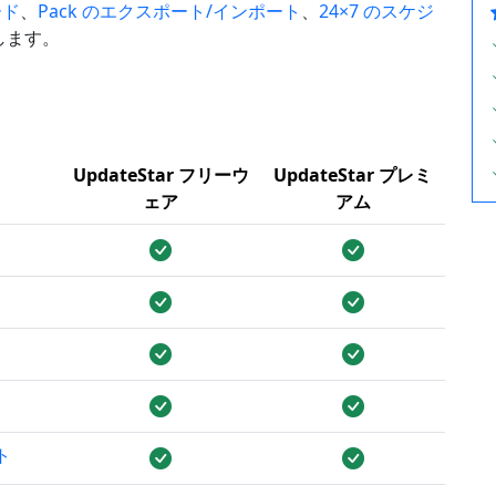
ード
、
Pack のエクスポート/インポート
、
24×7 のスケジ
します。
UpdateStar フリーウ
UpdateStar プレミ
ェア
アム
ト