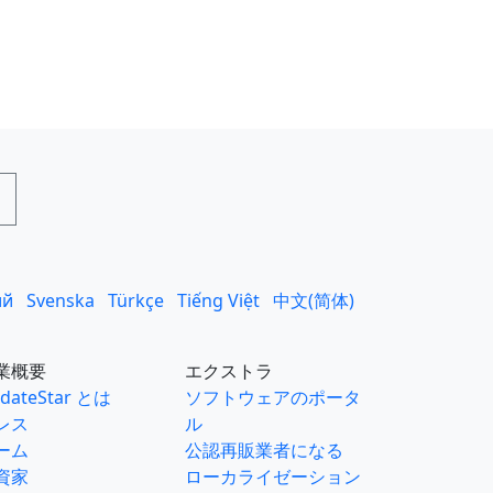
ий
Svenska
Türkçe
Tiếng Việt
中文(简体)
業概要
エクストラ
dateStar とは
ソフトウェアのポータ
レス
ル
ーム
公認再販業者になる
資家
ローカライゼーション