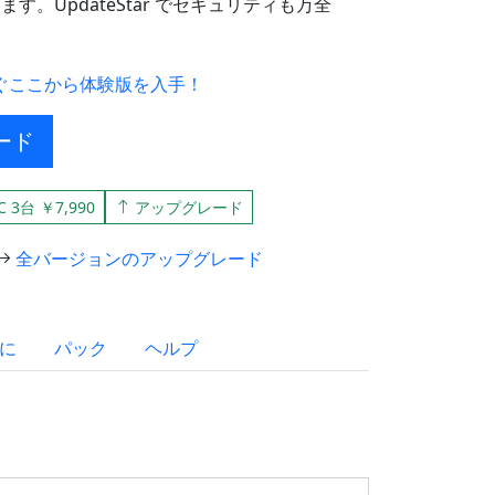
。UpdateStar でセキュリティも万全
ぐここから体験版を入手！
ード
C 3台 ￥7,990
アップグレード
全バージョンのアップグレード
に
パック
ヘルプ