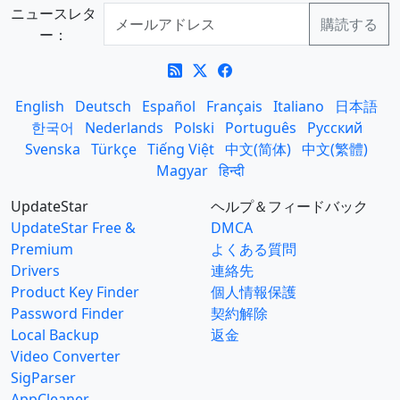
ニュースレタ
ー：
English
Deutsch
Español
Français
Italiano
日本語
한국어
Nederlands
Polski
Português
Русский
Svenska
Türkçe
Tiếng Việt
中文(简体)
中文(繁體)
Magyar
हिन्दी
UpdateStar
ヘルプ＆フィードバック
UpdateStar Free &
DMCA
Premium
よくある質問
Drivers
連絡先
Product Key Finder
個人情報保護
Password Finder
契約解除
Local Backup
返金
Video Converter
SigParser
AppCleaner