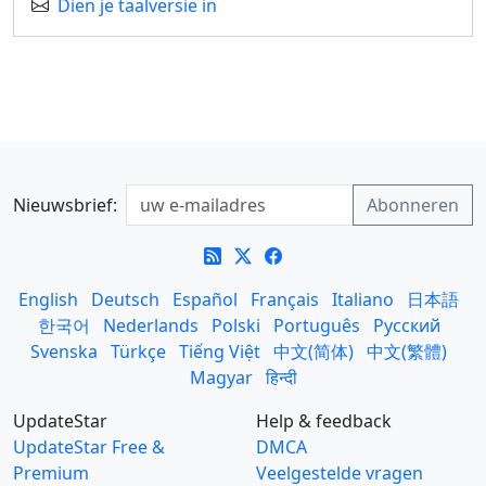
Dien je taalversie in
Nieuwsbrief:
English
Deutsch
Español
Français
Italiano
日本語
한국어
Nederlands
Polski
Português
Русский
Svenska
Türkçe
Tiếng Việt
中文(简体)
中文(繁體)
Magyar
हिन्दी
UpdateStar
Help & feedback
UpdateStar Free &
DMCA
Premium
Veelgestelde vragen