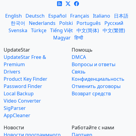
English
Deutsch
Español
Français
Italiano
日本語
한국어
Nederlands
Polski
Português
Русский
Svenska
Türkçe
Tiếng Việt
中文(简体)
中文(繁體)
Magyar
हिन्दी
UpdateStar
Помощь
UpdateStar Free &
DMCA
Premium
Вопросы и ответы
Drivers
Связь
Product Key Finder
Конфиденциальность
Password Finder
Отменить договоры
Local Backup
Возврат средств
Video Converter
SigParser
AppCleaner
Новости
Работайте с нами
Новости программного
Партнер