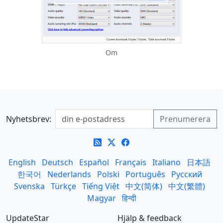
Om
Nyhetsbrev:
English
Deutsch
Español
Français
Italiano
日本語
한국어
Nederlands
Polski
Português
Русский
Svenska
Türkçe
Tiếng Việt
中文(简体)
中文(繁體)
Magyar
हिन्दी
UpdateStar
Hjälp & feedback