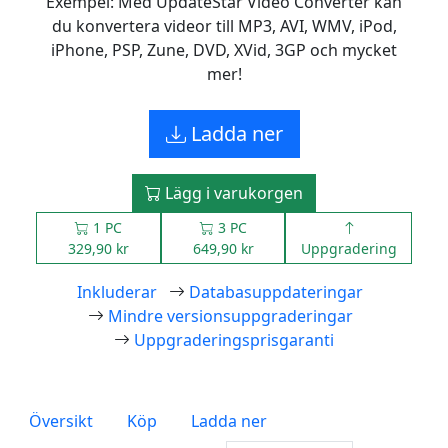
Exempel: Med UpdateStar Video Converter kan
du konvertera videor till MP3, AVI, WMV, iPod,
iPhone, PSP, Zune, DVD, XVid, 3GP och mycket
mer!
Ladda ner
Lägg i varukorgen
1 PC
3 PC
329,90 kr
649,90 kr
Uppgradering
Inkluderar
Databasuppdateringar
Mindre versionsuppgraderingar
Uppgraderingsprisgaranti
Översikt
Köp
Ladda ner