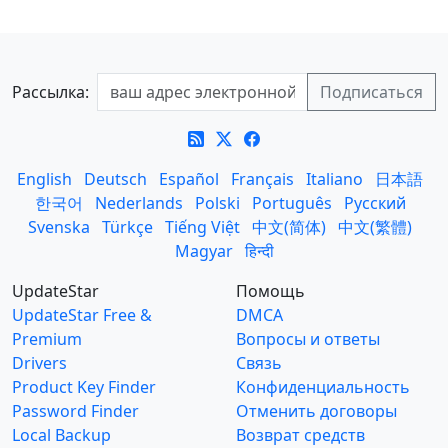
Рассылка:
English
Deutsch
Español
Français
Italiano
日本語
한국어
Nederlands
Polski
Português
Русский
Svenska
Türkçe
Tiếng Việt
中文(简体)
中文(繁體)
Magyar
हिन्दी
UpdateStar
Помощь
UpdateStar Free &
DMCA
Premium
Вопросы и ответы
Drivers
Связь
Product Key Finder
Конфиденциальность
Password Finder
Отменить договоры
Local Backup
Возврат средств