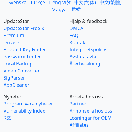
Svenska
Türkçe
Tiếng Việt
中文(简体)
中文(繁體)
Magyar
हिन्दी
UpdateStar
Hjälp & feedback
UpdateStar Free &
DMCA
Premium
FAQ
Drivers
Kontakt
Product Key Finder
Integritetspolicy
Password Finder
Avsluta avtal
Local Backup
Återbetalning
Video Converter
SigParser
AppCleaner
Nyheter
Arbeta hos oss
Program vara nyheter
Partner
Vulnerability Index
Annonsera hos oss
RSS
Lösningar för OEM
Affiliates