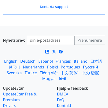
Kontakta support
Nyhetsbrev:
English
Deutsch
Español
Français
Italiano
日本語
한국어
Nederlands
Polski
Português
Русский
Svenska
Türkçe
Tiếng Việt
中文(简体)
中文(繁體)
Magyar
हिन्दी
UpdateStar
Hjälp & feedback
UpdateStar Free &
DMCA
Premium
FAQ
Drivers
Kontakt