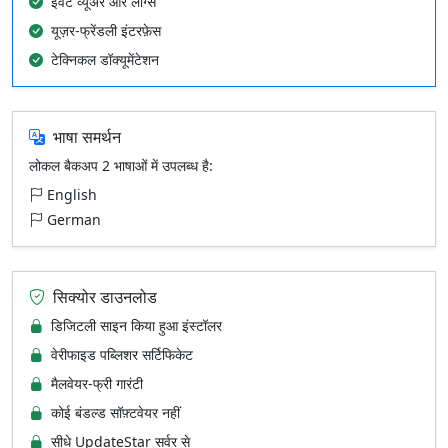
इवेंट व्यूअर और लॉग्स
यूज़र-फ्रेंडली इंटरफ़ेस
टेक्निकल डॉक्यूमेंटेशन
भाषा समर्थन
लोकल बैकअप 2 भाषाओं में उपलब्ध है:
English
German
सिक्योर डाउनलोड
डिजिटली साइन किया हुआ इंस्टॉलर
वेरीफाइड पब्लिशर सर्टिफिकेट
मैलवेयर-फ्री गारंटी
कोई बंडल्ड सॉफ़्टवेयर नहीं
सीधे UpdateStar सर्वर से