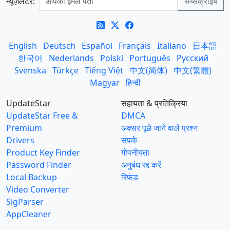
न्यूज़लेटर:
English
Deutsch
Español
Français
Italiano
日本語
한국어
Nederlands
Polski
Português
Русский
Svenska
Türkçe
Tiếng Việt
中文(简体)
中文(繁體)
Magyar
हिन्दी
UpdateStar
सहायता & प्रतिक्रिया
UpdateStar Free &
DMCA
Premium
अक्सर पूछे जाने वाले प्रश्न
Drivers
संपर्क
Product Key Finder
गोपनीयता
Password Finder
अनुबंध रद्द करें
Local Backup
रिफंड
Video Converter
SigParser
AppCleaner