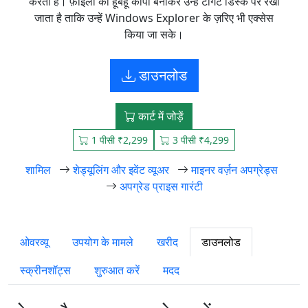
करता है। फ़ाइलों की हूबहू कॉपी बनाकर उन्हें टार्गेट डिस्क पर रखा
जाता है ताकि उन्हें Windows Explorer के ज़रिए भी एक्सेस
किया जा सके।
डाउनलोड
कार्ट में जोड़ें
1 पीसी ₹2,299
3 पीसी ₹4,299
शामिल
शेड्यूलिंग और इवेंट व्यूअर
माइनर वर्ज़न अपग्रेड्स
अपग्रेड प्राइस गारंटी
ओवरव्यू
उपयोग के मामले
खरीद
डाउनलोड
स्क्रीनशॉट्स
शुरुआत करें
मदद