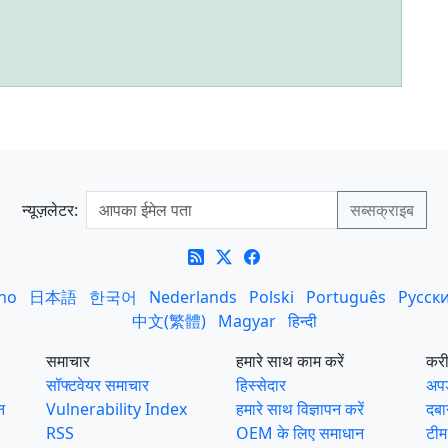
न्यूज़लेटर:
ano
日本語
한국어
Nederlands
Polski
Português
Русск
中文(繁體)
Magyar
हिन्दी
समाचार
हमारे साथ काम करें
कर
सॉफ्टवेयर समाचार
हिस्सेदार
अपड
न
Vulnerability Index
हमारे साथ विज्ञापन करें
दबा
RSS
OEM के लिए समाधान
टीम