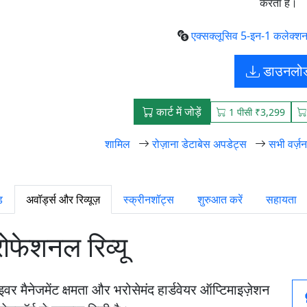
करता है।
एक्सक्लूसिव 5-इन-1 कलेक्शन
डाउनलो
कार्ट में जोड़ें
1 पीसी ₹3,299
शामिल
रोज़ाना डेटाबेस अपडेट्स
सभी वर्ज़
ड
अवॉर्ड्स और रिव्यूज़
स्क्रीनशॉट्स
शुरुआत करें
सहायता
रोफेशनल रिव्यू
ैनेजमेंट क्षमता और भरोसेमंद हार्डवेयर ऑप्टिमाइज़ेशन