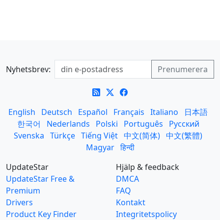
Nyhetsbrev:
English
Deutsch
Español
Français
Italiano
日本語
한국어
Nederlands
Polski
Português
Русский
Svenska
Türkçe
Tiếng Việt
中文(简体)
中文(繁體)
Magyar
हिन्दी
UpdateStar
Hjälp & feedback
UpdateStar Free &
DMCA
Premium
FAQ
Drivers
Kontakt
Product Key Finder
Integritetspolicy