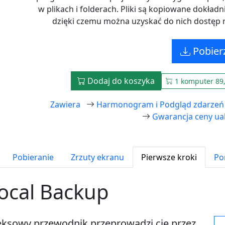
w plikach i folderach. Pliki są kopiowane dokła
dzięki czemu można uzyskać do nich dostęp 
Pobier
Dodaj do koszyka
1 komputer 89,
Zawiera
Harmonogram i Podgląd zdarzeń
Gwarancja ceny ua
Pobieranie
Zrzuty ekranu
Pierwsze kroki
Po
Local Backup
ksowy przewodnik przeprowadzi cię przez