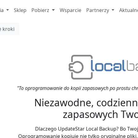
ia
Sklep
Pobierz
Wsparcie
Partnerzy
Aktualn
 kroki
"To oprogramowanie do kopii zapasowych po prostu chron
Niezawodne, codzienne
zapasowych Twoi
Dlaczego UpdateStar Local Backup? Bo Twoj
Oprogramowanie kopiuje nie tylko oryginalne pliki