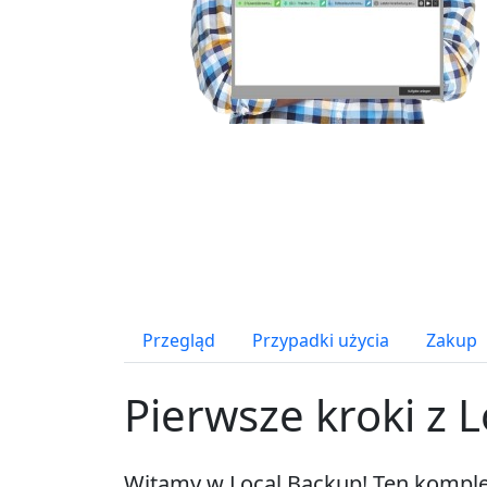
Przegląd
Przypadki użycia
Zakup
Pierwsze kroki z 
Witamy w Local Backup! Ten komple