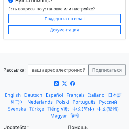
Нужна помощь?
Есть вопросы по установке или настройке?
Поддержка по email
Документация
Рассылка:
English
Deutsch
Español
Français
Italiano
日本語
한국어
Nederlands
Polski
Português
Русский
Svenska
Türkçe
Tiếng Việt
中文(简体)
中文(繁體)
Magyar
हिन्दी
UpdateStar
Помощь