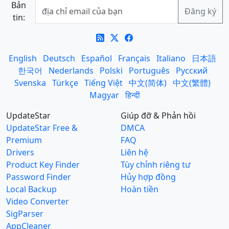
Bản
tin:
English
Deutsch
Español
Français
Italiano
日本語
한국어
Nederlands
Polski
Português
Русский
Svenska
Türkçe
Tiếng Việt
中文(简体)
中文(繁體)
Magyar
हिन्दी
UpdateStar
Giúp đỡ & Phản hồi
UpdateStar Free &
DMCA
Premium
FAQ
Drivers
Liên hệ
Product Key Finder
Tùy chỉnh riêng tư
Password Finder
Hủy hợp đồng
Local Backup
Hoàn tiền
Video Converter
SigParser
AppCleaner