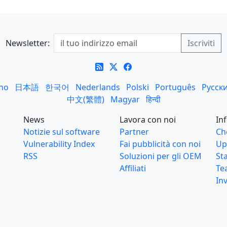
Newsletter:
ano
日本語
한국어
Nederlands
Polski
Português
Русск
中文(繁體)
Magyar
हिन्दी
News
Lavora con noi
In
Notizie sul software
Partner
Ch
Vulnerability Index
Fai pubblicità con noi
Up
RSS
Soluzioni per gli OEM
St
Affiliati
Te
Inv