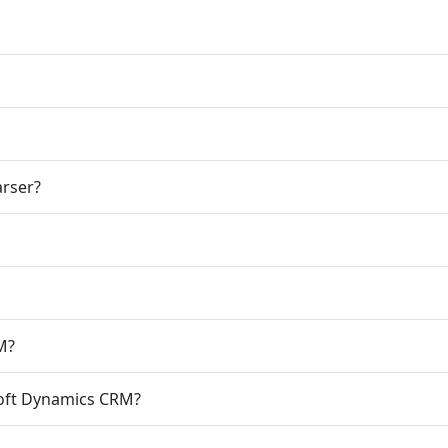
arser?
M?
soft Dynamics CRM?