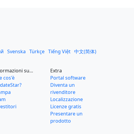
ий
Svenska
Türkçe
Tiếng Việt
中文(简体)
formazioni su…
Extra
e cos'è
Portal software
dateStar?
Diventa un
ampa
rivenditore
am
Localizzazione
estitori
Licenze gratis
Presentare un
prodotto