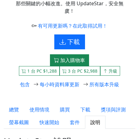
那些關鍵的小幅改進。使用 UpdateStar，安全無
虞！
有可用更新嗎？在此取得試用！
下載
加入購物車
1 台 PC $1,288
3 台 PC $2,988
升級
包含
每小時資料庫更新
所有版本升級
總覽
使用情境
購買
下載
獎項與評測
螢幕截圖
快速開始
套件
說明